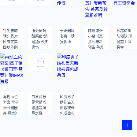
特朗普喊
服务员端
于正删除
陈思诚张
苏超徐州
话：将对
酸菜鱼“追
书卷一梦
小斐《恶
队领队:球
所有在美
尾”致男孩
宣传博
意》曝新
员有工资
八卦
热闻
八卦
八卦
热闻
国以外制
烫伤
预告 善恶
奖金
作的电影
反转真相
征收100%
难明
的关税
再现血色
白象商标
印度男子
奇案!章子
是营销巧
婚礼当天
怡《酱园
思还是误
新娘被调
八卦
热闻
热闻
弄·悬案》
导之嫌
包成岳母
曝IMAX海
报
1