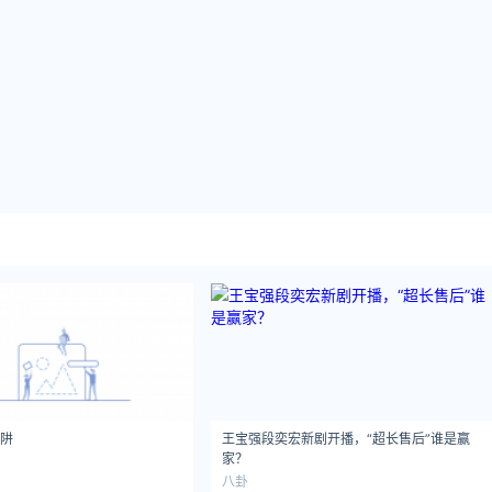
陷阱
王宝强段奕宏新剧开播，“超长售后”谁是赢
家？
八卦