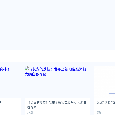
子
《长安的荔枝》发布全新预告及海报 大鹏白
远离“伪妆”
客齐聚
八卦
热闻