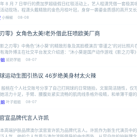
26 年 8 月 7 日举行的费加罗超级假日红毯活动上，艺人程潇凭借一套极
活动现场，程潇头戴精致的金色月桂叶冠，身穿一袭鎏金质感的高开叉长
08-08
小辣椒
刃零》女角色太美!老外借此狂喷欧美厂商
影之刃零》中角色“沐小葵”的精致形象及其脸模演员“章谨之”的对比照片
有海外博主在社交平台发文介绍道：“沐小葵是国产动作游戏《影之刃零
演员
08-07
延奶学姐
球运动生图引热议 46岁绝美身材太火辣
，殷桃在个人社交账号分享了自己打网球的日常随拍，文案简洁随性，仅写
她活力十足，手臂、腰腹处紧实流畅的肌肉线条格外吸睛，和单薄干瘪的
力量
08-07
叶子姐姐
官宣品牌代言人许凯
本高端护肤品牌澳尔滨官宣许凯为品牌代言人。许凯作为新生代演员中的
泛人气，他的个人气质与澳尔滨所倡导的由内而外、从容自信的护肤理念