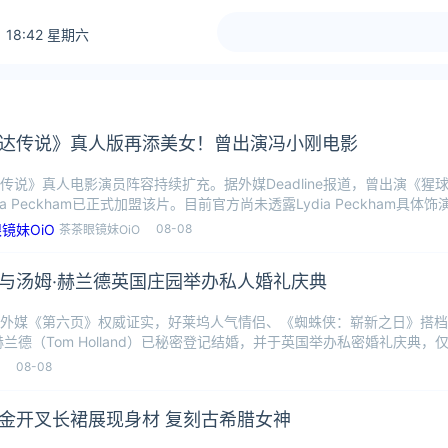
 18:42 星期六
达传说》真人版再添美女！曾出演冯小刚电影
传说》真人电影演员阵容持续扩充。据外媒Deadline报道，曾出演《猩
ia Peckham已正式加盟该片。目前官方尚未透露Lydia Peckham具体
08-08
茶茶眼镜妹OiO
与汤姆·赫兰德英国庄园举办私人婚礼庆典
外媒《第六页》权威证实，好莱坞人气情侣、《蜘蛛侠：崭新之日》搭档赞达
赫兰德（Tom Holland）已秘密登记结婚，并于英国举办私密婚礼庆典
08-08
金开叉长裙展现身材 复刻古希腊女神