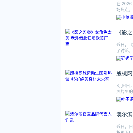
在 20
场焦点。
的金
《影之
近日，《
了讨论。
其脸模由
殷桃网
8月6日
照片里的
尽显健康
澳尔滨
近日，日
积累下广