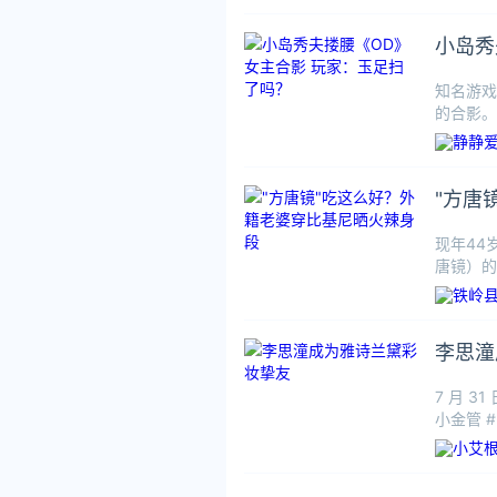
小岛秀
知名游戏
的合影。
"方唐
现年44
唐镜）的
李思潼
7 月 
小金管 
为其