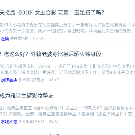
夫搂腰《OD》女主合影 玩家：玉足扫了吗？
制作人小岛秀夫近日在社交媒体上分享了一张与好莱坞新生代演员索菲·莉莉丝（So
小岛秀夫一手搂腰，两人一起比赞，氛围轻松。莉莉丝此次合作的身份，
08-05
静静爱吃糖
镜"吃这么好？外籍老婆穿比基尼晒火辣身段
岁的混血名模贝安琪（Ankie），近日于TVB新剧《非份之罪》中饰演吴
外籍老婆，精湛演技广受好评。近日她暂时放下工作，带同9岁儿子贝小龙（S
08-05
铁岭县刘辉商店
成为雅诗兰黛彩妆挚友
31 日，雅诗兰黛官宣《给阿嬷的情书》女主之一的李思潼为品牌彩妆挚友
#382 万雾粉。此前，雅诗兰黛曾邀请博主 @姜乘澜（原百万博主程十
08-04
小艾根本吃不饱