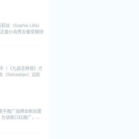
phia Lillis）
正是小岛秀夫备受期待
启华（《九品芝麻官》方
ebastian）远赴
并携手推广品牌全新丝雾
安）为该款口红推广，作