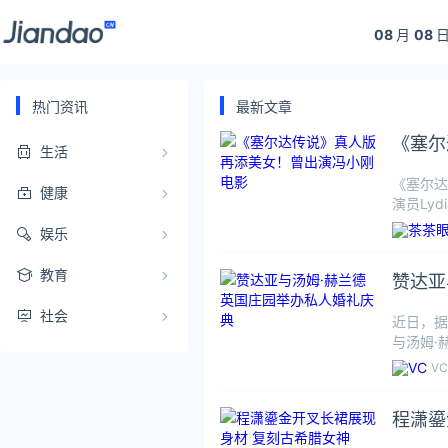
08
月
08
日
热门资讯
最新文章
《塞尔
生活
《塞尔达
健康
演员Lyd
娱乐
教育
赞达亚
社会
近日，据
与汤姆·
将
VC
程潇鎏