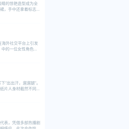
其吸睛的惊艳造型成为全
裙，手中还拿着标志性
在海外社交平台上引发
》中的一位女性角色，
下“出出汗，遛遛腿”。
纸片人身材截然不同，
代表，凭借多部热播剧
相呼应。此次合作恰逢