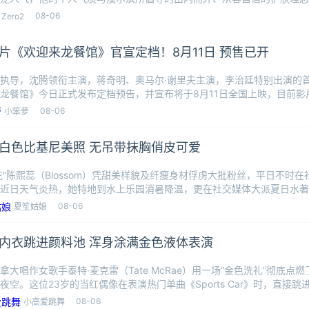
70
08-06
Zero2
片《欢迎来龙餐馆》官宣定档！8月11日 预售已开
执导，沈腾领衔主演，蒋奇明、奥马尔·谢里夫主演，李治廷特别出演的
龙餐馆》今日正式发布定档预告，并宣布将于8月11日全国上映，目前影
大厨徐
08-06
小笨萝
白色比基尼美照 无吊带抹胸俏皮可爱
小花”陈熙蕊（Blossom）凭甜美样貌及纤瘦身材俘虏大批粉丝，平日不时
近日天气炎热，她特地到水上乐园消暑降温，更在社交媒体大派夏日水著
08-06
夏笙姑娘
内衣跳进颜料池 浑身涂满金色液体表演
大唱作女歌手泰特·麦克雷（Tate McRae）用一场“金色洗礼”彻底点燃了芝加
夜空。这位23岁的当红偶像在表演热门单曲《Sports Car》时，直接跳
08-06
小高爱跳舞