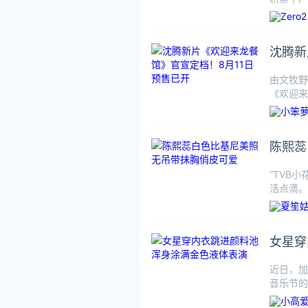
品牌创立 
沈腾新
由文牧野
《欢迎来
讲述中国
陈熙蕊
“TVB
活点滴。
纯白抹
女星穿
近日，加拿
音乐节的