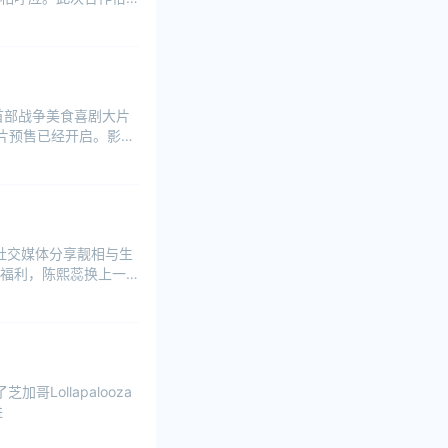
首部战争美食喜剧大片
片预售已经开启。影片
在社交媒体分享靓相与生
福利，陈熙蕊换上一套
哥Lollapalooza
进