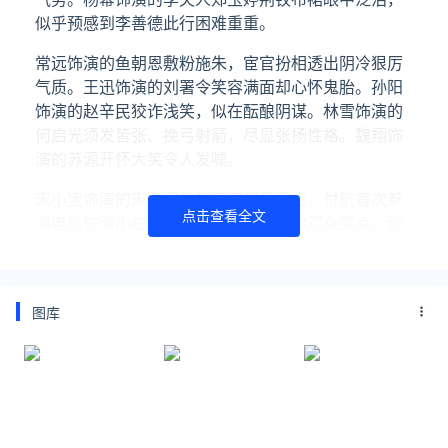
似乎预感到李善德此行困难重重。
常远饰演的鱼朝恩敷粉施朱，宦官扮相透出阴冷狠厉
气质。王迅饰演的刘署令笑容满面却心怀鬼胎。孙阳
饰演的赵辛民狡诈浅笑，似在酝酿阴谋。林雪饰演的
何启光须发皆张、挽弓射箭，尽显张扬性格。魏翔饰
演的苏源开怀大笑令人发噱。
宋小宝饰演的宋天罡神神叨叨颇具喜感。付航首次参
点击查看全文
演电影饰演小白，以手托腮的姿态戳中观众笑点。张
若昀饰演的杜少陵堪称“人间清醒”，为李善德点破“你
现在就是击鼓传花，鼓声停时手里抱着花的那个人”。
这些形形色色的人物将以何种方式参与到李善德转运
图库
荔枝的历程中？李善德面对“泼天的富贵”又为何心生
忐忑？大家不妨走进影院揭晓答案。
电影《长安的荔枝》以“荔枝”为引，挖掘出历史夹缝
中的无名小人物，再以李善德为轴心，串联起庙堂与
市井中的众生相。历史考据派著名作家马伯庸对盛唐