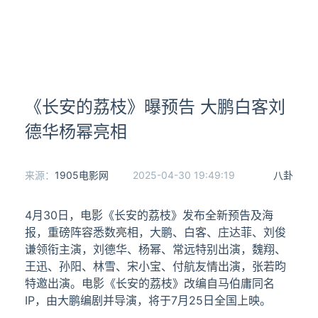
《长安的荔枝》曝预告 大鹏白客刘
德华杨幂亮相
来源：
1905电影网
2025-04-30 19:49:19
八卦
4月30日，电影《长安的荔枝》发布全新预告及海
报，重磅阵容悉数亮相，大鹏、白客、庄达菲、刘俊
谦领衔主演，刘德华、杨幂、常远特别出演，魏翔、
王迅、孙阳、林雪、宋小宝、付航友情出演，张若昀
特邀出演。电影《长安的荔枝》改编自马伯庸同名
IP，由大鹏编剧并导演，将于7月25日全国上映。