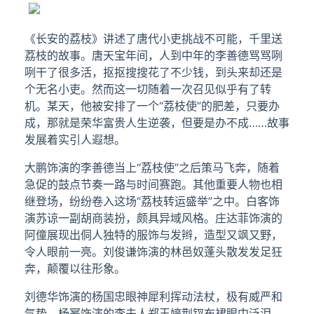
《长安的荔枝》讲述了唐代小吏挑战不可能，千里送
荔枝的故事。唐天宝年间，人到中年的李善德骂骂咧
咧干了很多活，抠抠搜搜花了不少钱，到头来却还是
个无名小吏。然而这一切随着一次召见似乎有了转
机。某天，他被安排了一个“荔枝使”的肥差，只要办
成，那就是荣华富贵人生逆袭，但要是办不成……故事
发展着实引人遐想。
大鹏饰演的李善德当上“荔枝使”之后策马飞奔，随着
急促的鼓点节奏一路与时间赛跑。其他重要人物也相
继登场，纷纷卷入这场“荔枝转运盛举”之中。白客饰
演苏谅一副胡商装扮，颇具异域风格。庄达菲饰演的
阿僮展现出侗人独特的服饰与发辫，造型又飒又野，
令人眼前一亮。刘俊谦饰演的林邑奴蓬头散发发足狂
奔，颠覆以往形象。
刘德华饰演的杨国忠眼神犀利挥动法杖，极有威严和
气势。杨幂饰演的李夫人郑玉婷荆钗布裙眼中泛泪，