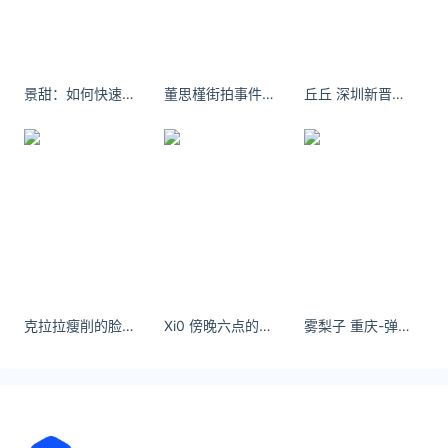
官僚体系显微镜式的犀利洞察，搭配上编剧兼导演大
鹏以喜感的故事解构现实的创作风格，赋予了故事风
趣睿智的基底和嬉笑幽默的呈现。
延伸阅读
景甜：如何快速唤醒肌肤元气？
董思槿街拍事件女主近况曝光
丘丘 深圳新晋打卡点
卢靖姗于文文《绝密任务》火力全开
由卢靖姗、余文乐领衔主演，于文文特别主演，蒋璐
霞、屈菁菁领衔主演的中国首部女子反恐特战队硬核
电影《绝密任务》6月12日官宣全面开启预售，并发
布终极海报及终极预告，将整部影片的极限营救任务
推向最高潮。终
《魔方小姐》定档7.3 杨紫琼刘昊然师徒热血过招
克拉拉瘦削的脸庞，这些特征使她看起来清新脱俗，美丽动人。
Xi0 傍晚六点的Macao铁塔下 - 小红书
雾梨子 重庆-弹子石- 小红书
电影《魔方小姐》官宣将于7月3日全国上映，影片同
步释出“重组我人生”版定档预告与定档海报。杨紫
琼、刘昊然大银幕首度合作，当七旬反骨奶奶遇上落
魄天才教练，两人化身对抗路师徒，一路过关斩将。
从社区擂台到世