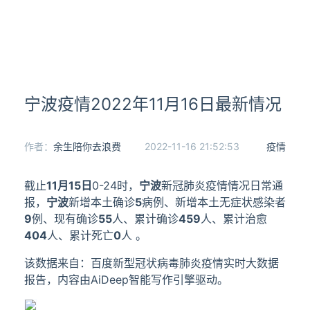
宁波疫情2022年11月16日最新情况
作者：
余生陪你去浪费
2022-11-16 21:52:53
疫情
截止
11月15日
0-24时，
宁波
新冠肺炎疫情情况日常通
报，
宁波
新增本土确诊
5
病例、新增本土无症状感染者
9
例、现有确诊
55
人、累计确诊
459
人、累计治愈
404
人、累计死亡
0
人 。
该数据来自：百度新型冠状病毒肺炎疫情实时大数据
报告，内容由AiDeep智能写作引擎驱动。