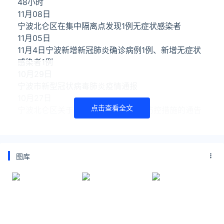
48小时
11月08日
宁波北仑区在集中隔离点发现1例无症状感染者
11月05日
11月4日宁波新增新冠肺炎确诊病例1例、新增无症状
感染者1例
10月29日
宁波市新型冠状病毒肺炎疫情通报
10月27日
点击查看全文
宁波北仑区关于全面恢复常态化疫情防控措施的通告
10月19日
宁波公安通报第三批违反疫情防控管理规定典型案例
10月19日
图库
浙江“宁波百川”和宁海爱心人士千里资助四川内江因
疫情致困学生
10月18日
宁波市北仑区小港街道五盟村发放疫情物资外来务工
人员优先